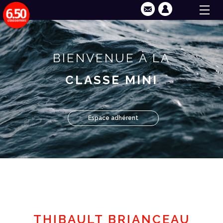
BIENVENUE À LA
CLASSE MINI
Espace adhérent
THIBAULT BRIANCEAU