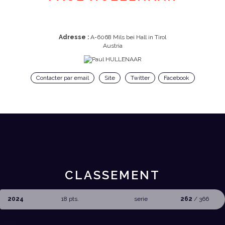
Adresse :
A-6068 Mils bei Hall in Tirol
Austria
Contacter par email
Site
Twitter
Facebook
CLASSEMENT
2024
18 pts.
serie
262
/ 366