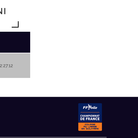
NI
2:27:12