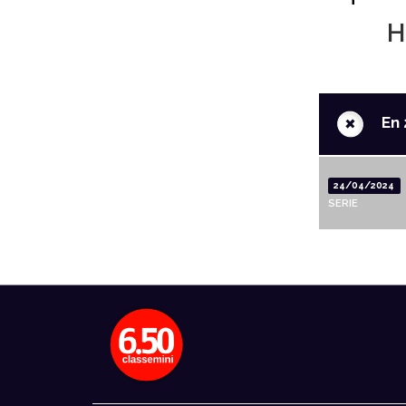
H
+
En 
24/04/2024
SERIE