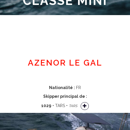
CLASSE MINI
Espace adhérent
AZENOR LE GAL
Nationalité :
FR
Skipper principal de :
1029
• TARS •
TARS