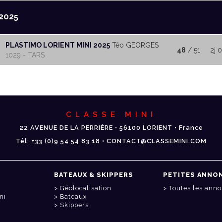
2025
PLASTIMO LORIENT MINI 2025
Téo GEORGES
48
/ 51
2j 
1029 - TARS
CLASSE MINI
22 AVENUE DE LA PERRIÈRE • 56100 LORIENT • France
Tél: +33 (0)9 54 54 83 18 • CONTACT@CLASSEMINI.COM
BATEAUX & SKIPPERS
PETITES ANNO
Géolocalisation
Toutes les ann
ni
Bateaux
Skippers