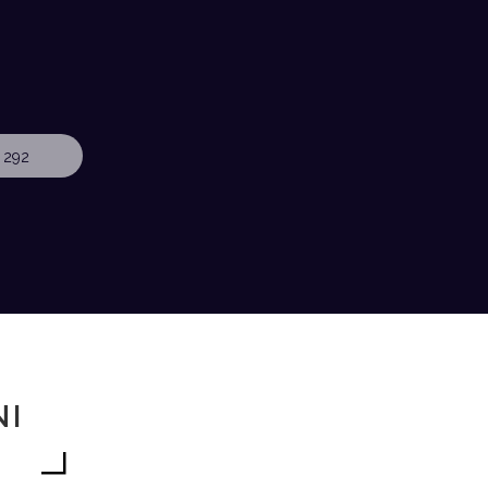
 292
NI