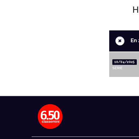
H
+
En 
10/04/2025
SERIE