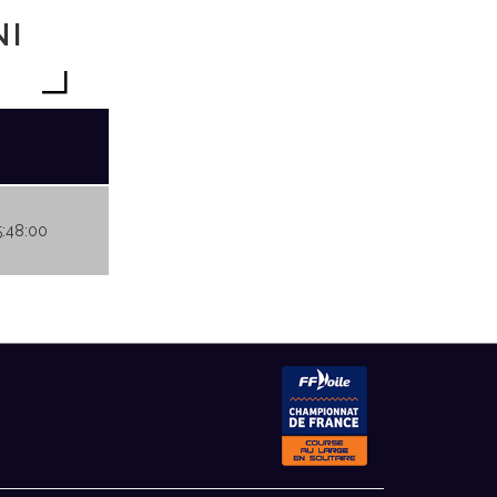
NI
5:48:00