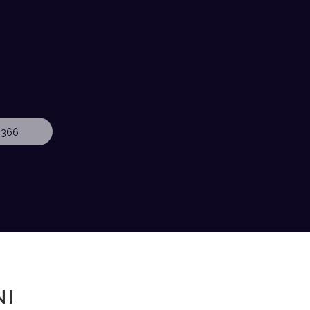
 366
NI