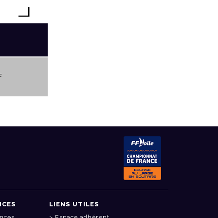
F
NCES
LIENS UTILES
onces
Espace adhérent