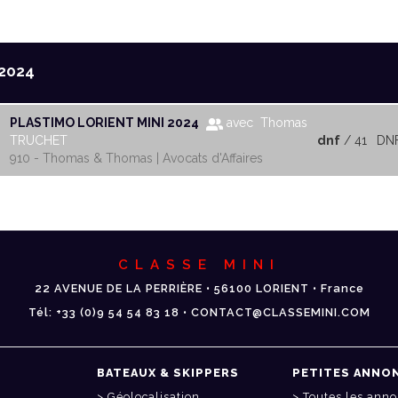
2024
PLASTIMO LORIENT MINI 2024
avec Thomas
TRUCHET
dnf
/ 41
DN
910 - Thomas & Thomas | Avocats d'Affaires
CLASSE MINI
22 AVENUE DE LA PERRIÈRE • 56100 LORIENT • France
Tél: +33 (0)9 54 54 83 18 • CONTACT@CLASSEMINI.COM
BATEAUX & SKIPPERS
PETITES ANNO
Géolocalisation
Toutes les ann