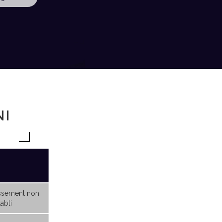
NI
ssement non
abli