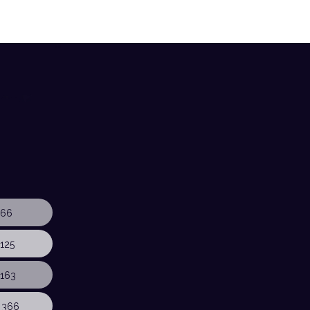
 66
125
163
 366