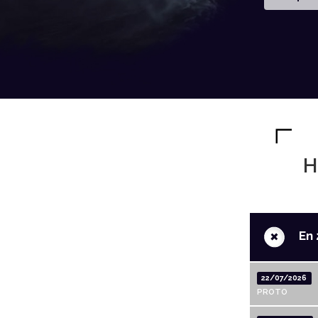
H
+
En 
22/07/2026
PROTO