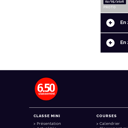
02/05/2026
PROTO
+
En 
+
En 
CLASSE MINI
COURSES
Présentation
Calendrier