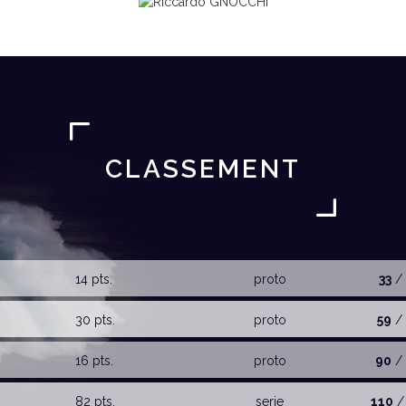
CLASSEMENT
14 pts.
proto
33
/
30 pts.
proto
59
/ 
16 pts.
proto
90
/ 
82 pts.
serie
110
/