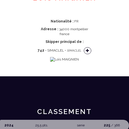
Nationalité :
FR
Adresse :
34000 montpellier
france
Skipper principal de :
742
• SIMACLEL •
SIMACLEL
CLASSEMENT
2024
25,5 pts.
serie
225
/ 366