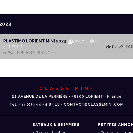
2023
PLASTIMO LORIENT MINI 2023
avec Julien
LETISSIER
dnf
/ 26
DN
1069 - FREROTS BRANCHET
CLASSE MINI
22 AVENUE DE LA PERRIÈRE • 56100 LORIENT • France
Tél: +33 (0)9 54 54 83 18 • CONTACT@CLASSEMINI.COM
BATEAUX & SKIPPERS
PETITES ANNO
Géolocalisation
Toutes les ann