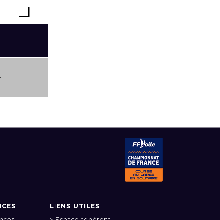
F
NCES
LIENS UTILES
onces
Espace adhérent