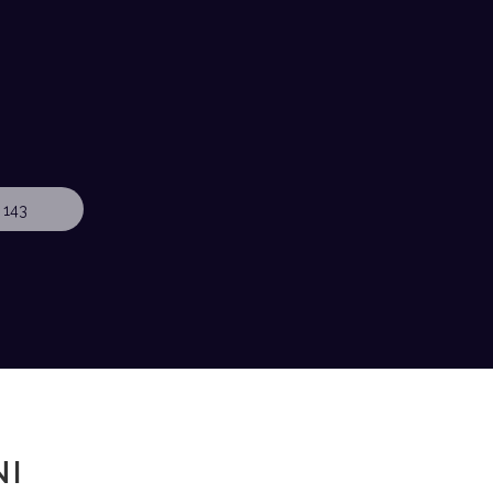
 143
NI