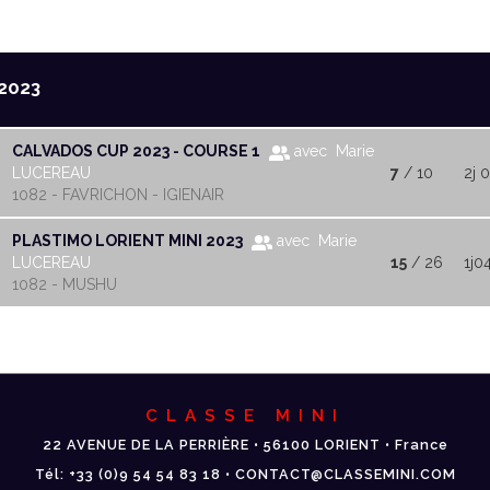
2023
CALVADOS CUP 2023 - COURSE 1
avec Marie
LUCEREAU
7
/ 10
2j 
1082 - FAVRICHON - IGIENAIR
PLASTIMO LORIENT MINI 2023
avec Marie
LUCEREAU
15
/ 26
1j0
1082 - MUSHU
CLASSE MINI
22 AVENUE DE LA PERRIÈRE • 56100 LORIENT • France
Tél: +33 (0)9 54 54 83 18 • CONTACT@CLASSEMINI.COM