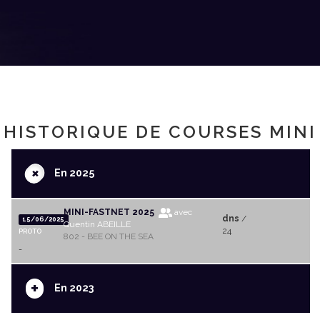
HISTORIQUE DE COURSES MINI
+
En 2025
MINI-FASTNET 2025
avec
dns
/
15/06/2025
Quentin ABEILLE
24
PROTO
802 - BEE ON THE SEA
-
+
En 2023