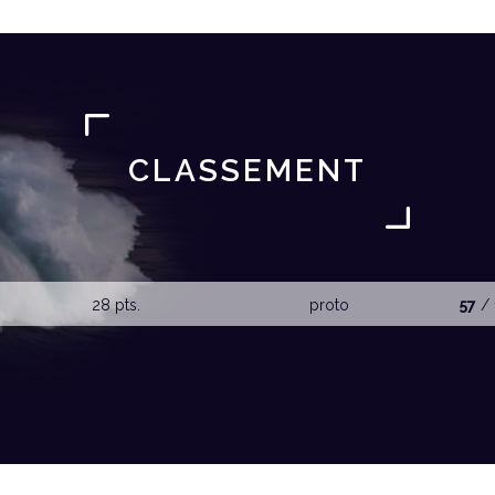
CLASSEMENT
28 pts.
proto
57
/ 