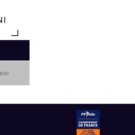
NI
35:10