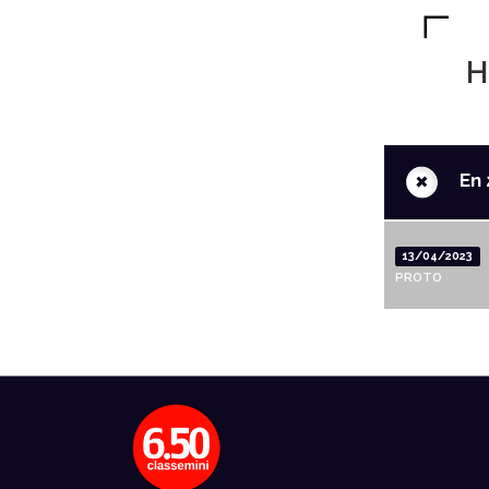
H
+
En 
13/04/2023
PROTO