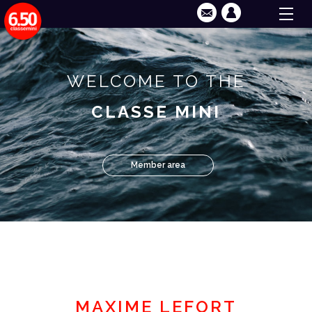
WELCOME TO THE
CLASSE MINI
Member area
MAXIME LEFORT