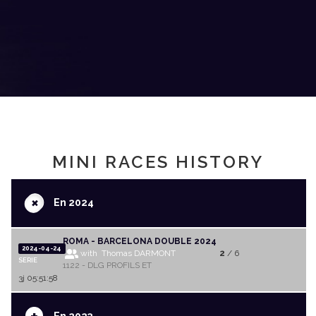
MINI RACES HISTORY
+
En 2024
ROMA - BARCELONA DOUBLE 2024
2024-04-24
with Thomas DARMONT
2
/ 6
SERIE
1122 - DLG PROFILS ET
3j 05:51:58
En 2023