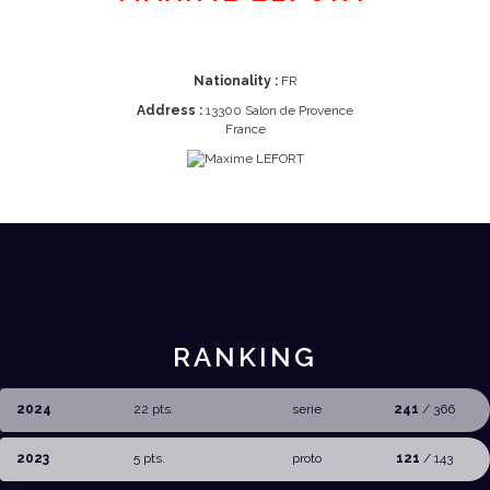
Nationality :
FR
Address :
13300 Salon de Provence
France
RANKING
2024
22 pts.
serie
241
/ 366
2023
5 pts.
proto
121
/ 143