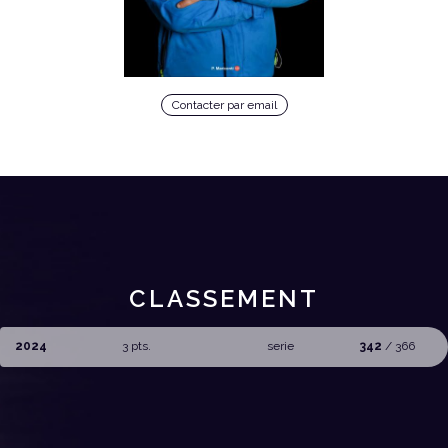
Contacter par email
CLASSEMENT
2024
3 pts.
serie
342
/ 366