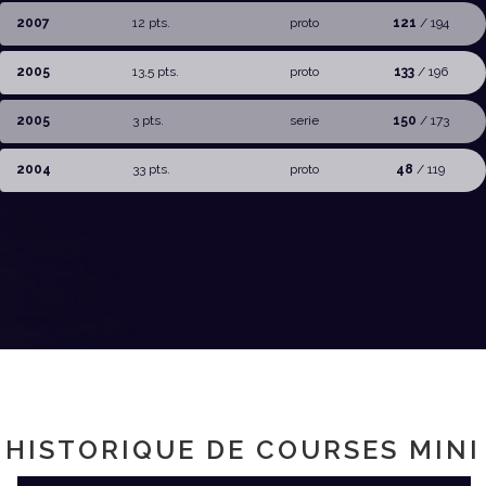
2007
12 pts.
proto
121
/ 194
2005
13,5 pts.
proto
133
/ 196
2005
3 pts.
serie
150
/ 173
2004
33 pts.
proto
48
/ 119
HISTORIQUE DE COURSES MINI