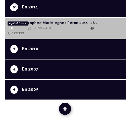
+
En 2011
Trophée Marie-Agnès Péron 2011
28
/
09/06/2011
495 - ARAGORN
49
SERIE
2j.01:28:21
+
En 2010
+
En 2007
+
En 2005
+