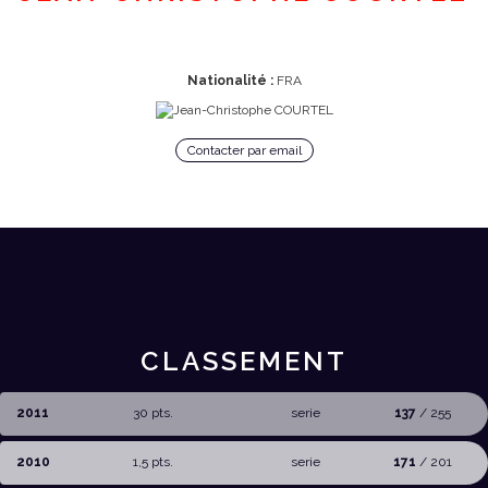
Nationalité :
FRA
Contacter par email
CLASSEMENT
2011
30 pts.
serie
137
/ 255
2010
1,5 pts.
serie
171
/ 201