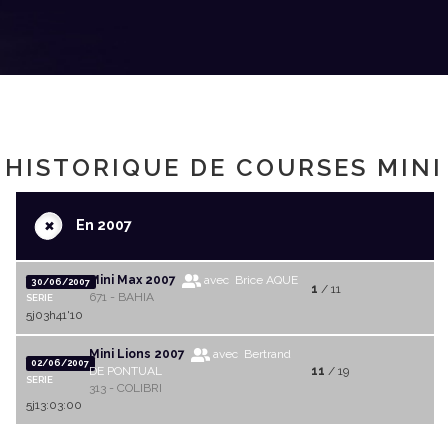
HISTORIQUE DE COURSES MINI
+
En 2007
Mini Max 2007
avec Brice AQUE
30/06/2007
1
/ 11
671 - BAHIA
SERIE
5j03h41'10
Mini Lions 2007
avec Bertrand
02/06/2007
DE PONTUAL
11
/ 19
SERIE
313 - COLIBRI
5j13:03:00