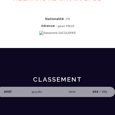
Nationalité :
FR
Adresse :
34140 Mèze
CLASSEMENT
2007
34,5 pts.
serie
102
/ 289