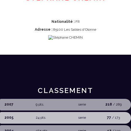
Nationalité :
FR
Adresse :
85100 Les Sables d'Olonne
CLASSEMENT
2007
9 pts.
serie
218
/ 289
2005
24 pts.
serie
77
/ 173
2004
37,5 pts.
serie
42
/ 133