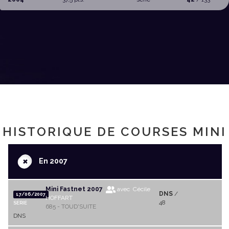
HISTORIQUE DE COURSES MINI
+
En 2007
Mini Fastnet 2007
avec Cécile
DNS
/
17/06/2007
HOFFART
48
SERIE
685 - TOUD'SUITE
DNS