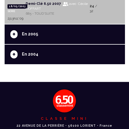
Demi-Clé 6.50 2007
avec Cécile
24
/
18/05/2007
HOFFART
32
SERIE
685 - TOUD'SUITE
2j13h11'09
+
En 2005
+
En 2004
CLASSE MINI
22 AVENUE DE LA PERRIÈRE • 56100 LORIENT • France