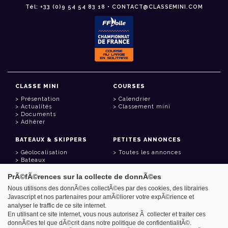
Tél: +33 (0)9 54 54 83 18 • CONTACT@CLASSEMINI.COM
CLASSE MINI
COURSES
Présentation
Calendrier
Actualités
Classement mini
Documents
Adhérer
BATEAUX & SKIPPERS
PETITES ANNONCES
Géolocalisation
Toutes les annonces
Bateaux
Skippers
PrÃ©fÃ©rences sur la collecte de donnÃ©es
LIENS UTILES
Nous utilisons des donnÃ©es collectÃ©es par des cookies, des librairies
Javascript et nos partenaires pour amÃ©liorer votre expÃ©rience et
Espace adhérent
analyser le traffic de ce site internet.
Contact
Carnet d'adresses
En utilisant ce site internet, vous nous autorisez Ã collecter et traiter ces
Goodies
donnÃ©es tel que dÃ©crit dans notre politique de confidentialitÃ©.