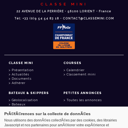
CLASSE MINI
22 AVENUE DE LA PERRIÈRE • 56100 LORIENT • France
Tél: +33 (0)9 54 54 83 18 • CONTACT@CLASSEMINI.COM
CLASSE MINI
COURSES
Présentation
Calendrier
Actualités
Classement mini
Documents
Adhérer
BATEAUX & SKIPPERS
PETITES ANNONCES
Géolocalisation
Toutes les annonces
Bateaux
Skippers
PrÃ©fÃ©rences sur la collecte de donnÃ©es
LIENS UTILES
Nous utilisons des donnÃ©es collectÃ©es par des cookies, des librairies
Javascript et nos partenaires pour amÃ©liorer votre expÃ©rience et
Espace adhérent