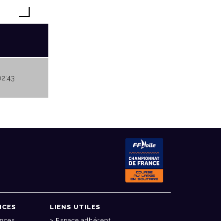
02:43
NCES
LIENS UTILES
onces
Espace adhérent