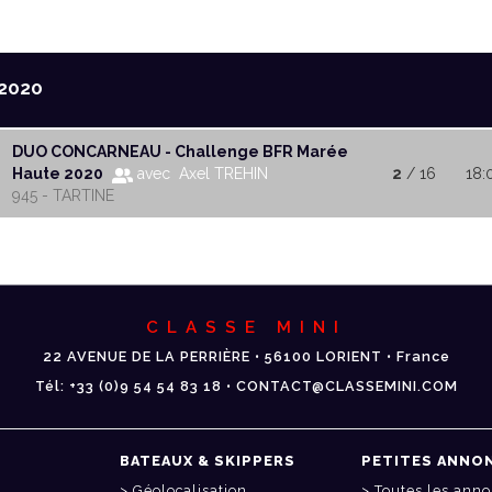
2020
DUO CONCARNEAU - Challenge BFR Marée
Haute 2020
avec Axel TREHIN
2
/ 16
18:
945 - TARTINE
CLASSE MINI
22 AVENUE DE LA PERRIÈRE • 56100 LORIENT • France
Tél: +33 (0)9 54 54 83 18 • CONTACT@CLASSEMINI.COM
BATEAUX & SKIPPERS
PETITES ANNO
Géolocalisation
Toutes les ann