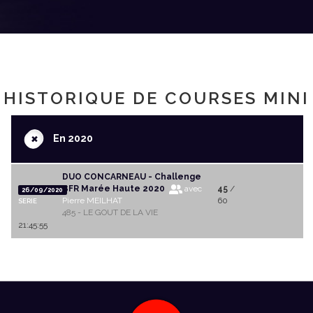
HISTORIQUE DE COURSES MINI
+
En 2020
DUO CONCARNEAU - Challenge
BFR Marée Haute 2020
avec
45
/
26/09/2020
Pierre MEILHAT
60
SERIE
485 - LE GOUT DE LA VIE
21:45:55