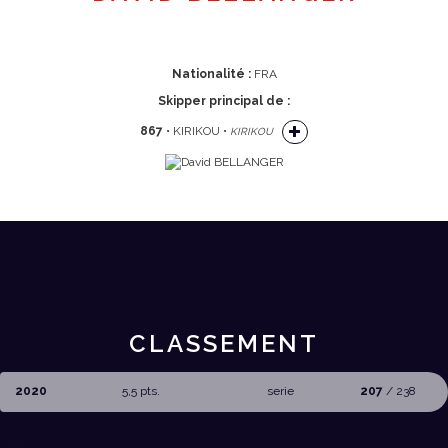
Nationalité :
FRA
Skipper principal de :
867
• KIRIKOU •
KIRIKOU
CLASSEMENT
2020
5,5 pts.
serie
207
/ 238