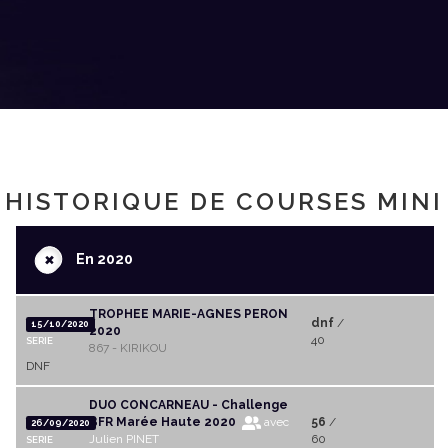
HISTORIQUE DE COURSES MINI
+
En 2020
TROPHEE MARIE-AGNES PERON
dnf
/
15/10/2020
2020
40
SERIE
867 - KIRIKOU
DNF
DUO CONCARNEAU - Challenge
BFR Marée Haute 2020
avec
56
/
26/09/2020
Julien PINET
60
SERIE