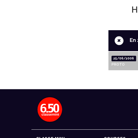
H
+
En 
25/06/2006
PROTO