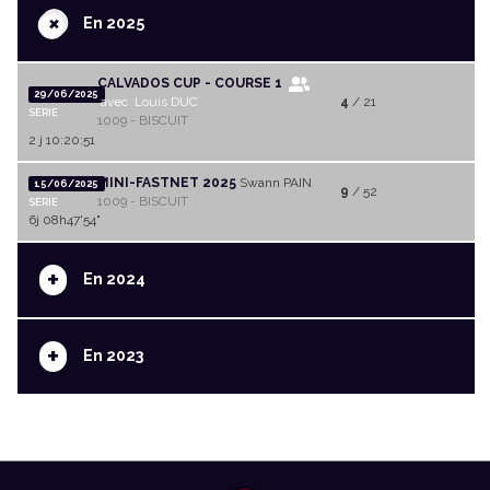
+
En 2025
CALVADOS CUP - COURSE 1
29/06/2025
avec Louis DUC
4
/ 21
SERIE
1009 - BISCUIT
2 j 10:20:51
MINI-FASTNET 2025
Swann PAIN
15/06/2025
9
/ 52
1009 - BISCUIT
SERIE
6j 08h47'54"
+
En 2024
+
En 2023