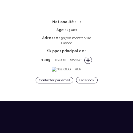
Nationalité :
FR
Age :
23 ans
Adresse :
50760 montfarville
France
Skipper principal de :
1009
• BISCUIT •
BISCUIT
Contacter par email
Facebook