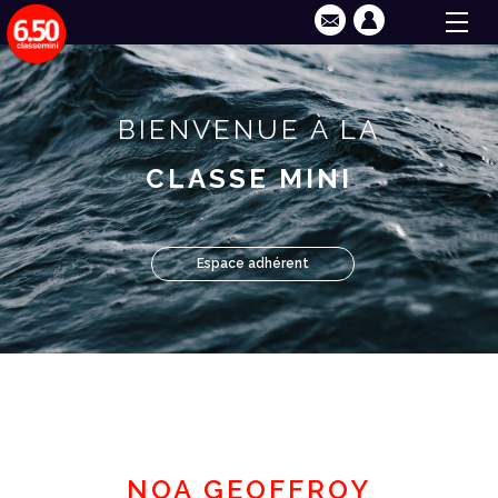
BIENVENUE À LA
CLASSE MINI
Espace adhérent
NOA GEOFFROY