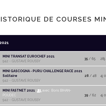
ISTORIQUE DE COURSES MI
2021
MINI TRANSAT EUROCHEF 2021
35
/ 65
28j.
942 - GUSTAVE ROUSSY
MINI GASCOGNA - PURU CHALLENGE RACE 2021
Solitaire
28
/ 48
4j 0
942 - GUSTAVE ROUSSY
MINI FASTNET 2021
avec Boris BIHAN-
POUDEC
39
/ 62
4j 
942 - GUSTAVE ROUSSY