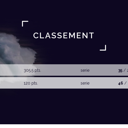
CLASSEMENT
305,5 pts.
serie
35
/ 
120 pts.
serie
46
/ 