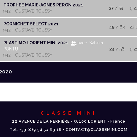
TROPHEE MARIE-AGNES PERON 2021
37
/ 59
1j 2
942 - GUSTAVE ROUSSY
PORNICHET SELECT 2021
49
/ 63
2J 
942 - GUSTAVE ROUSSY
PLASTIMO LORIENT MINI 2021
avec Sylvain
PONTU
24
/ 56
1j 2
942 - GUSTAVE ROUSSY
2020
CLASSE MINI
22 AVENUE DE LA PERRIÈRE • 56100 LORIENT • France
Tél: +33 (0)9 54 54 83 18 • CONTACT@CLASSEMINI.COM