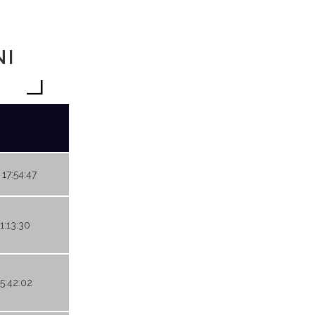
NI
 17:54:47
1:13:30
05:42:02