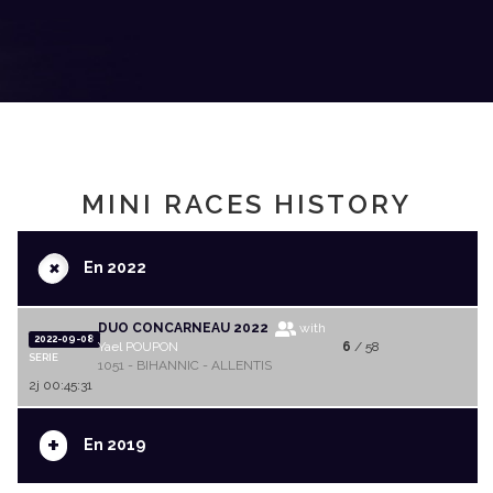
MINI RACES HISTORY
+
En 2022
DUO CONCARNEAU 2022
with
2022-09-08
Yael POUPON
6
/ 58
SERIE
1051 - BIHANNIC - ALLENTIS
2j 00:45:31
+
En 2019