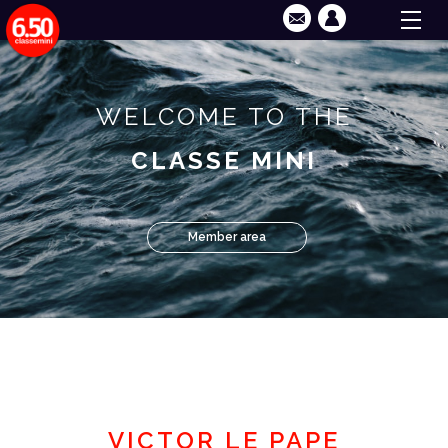
WELCOME TO THE
CLASSE MINI
Member area
VICTOR LE PAPE