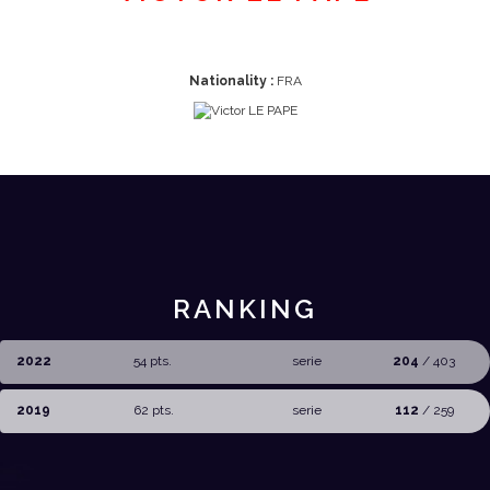
Nationality :
FRA
RANKING
2022
54 pts.
serie
204
/ 403
2019
62 pts.
serie
112
/ 259