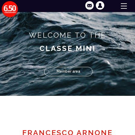
WELCOME TO THE
CLASSE MINI
Member area
FRANCESCO ARNONE