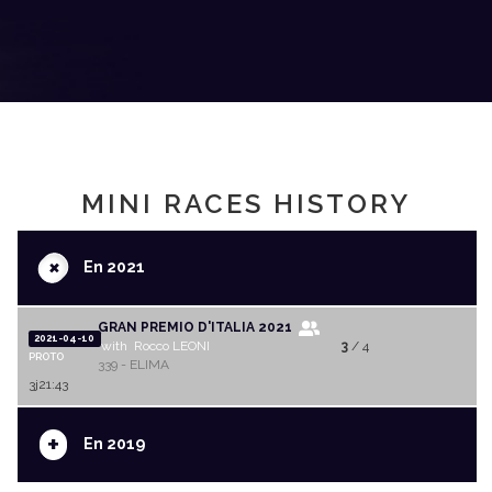
MINI RACES HISTORY
+
En 2021
GRAN PREMIO D'ITALIA 2021
2021-04-10
with Rocco LEONI
3
/ 4
PROTO
339 - ELIMA
3j21:43
+
En 2019