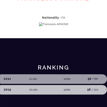
Nationality :
ITA
RANKING
2021
12 pts.
proto
56
/ 86
2019
20 pts.
proto
56
/ 110