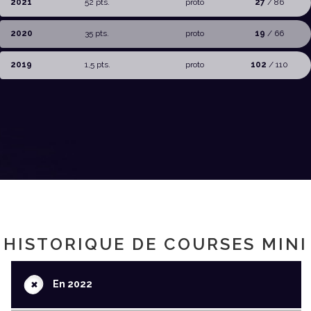
2021
52 pts.
proto
27
/ 86
2020
35 pts.
proto
19
/ 66
2019
1,5 pts.
proto
102
/ 110
HISTORIQUE DE COURSES MINI
+
En 2022