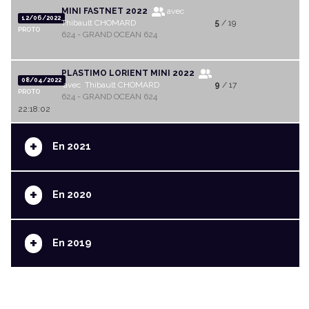
MINI FASTNET 2022
avec
12/06/2022
Thibault CHOMARD
5
/ 19
PROTO
624 - GRAND OCEAN 624
PLASTIMO LORIENT MINI 2022
08/04/2022
avec Thibault CHOMARD
9
/ 17
PROTO
624 - GRAND OCEAN 624
22:18:02
+
En 2021
+
En 2020
+
En 2019