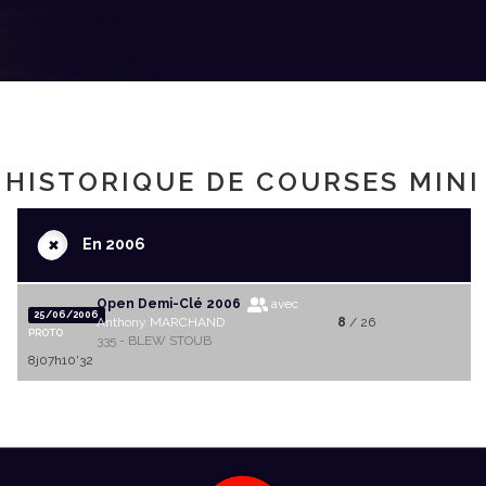
HISTORIQUE DE COURSES MINI
+
En 2006
Open Demi-Clé 2006
avec
25/06/2006
Anthony MARCHAND
8
/ 26
PROTO
335 - BLEW STOUB
8j07h10'32