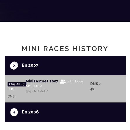
MINI RACES HISTORY
+
En 2007
Mini Fastnet 2007
with Luce
DNS
/
2007-06-17
MOLINIER
48
SERIE
514 - NO WAR
DNS
+
En 2006