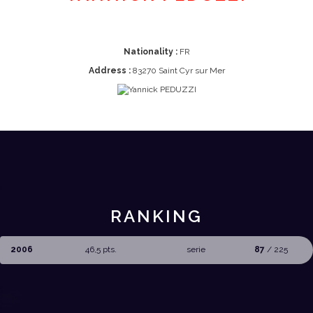
Nationality :
FR
Address :
83270 Saint Cyr sur Mer
RANKING
2006
46,5 pts.
serie
87
/ 225