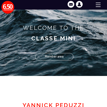
WELCOME TO THE
CLASSE MINI
Member area
YANNICK PEDUZZI