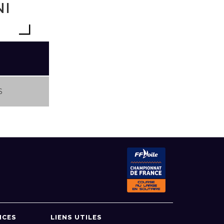
NI
S
NCES
LIENS UTILES