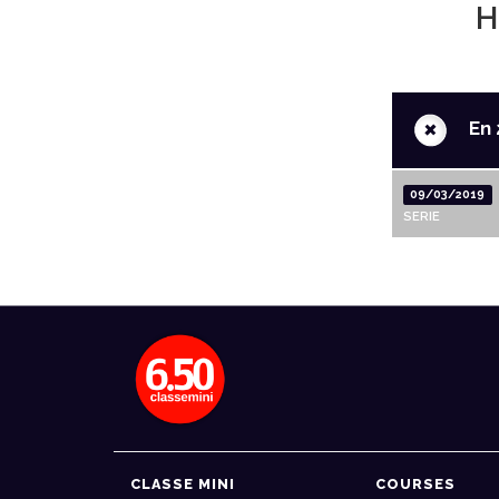
H
+
En 
09/03/2019
SERIE
CLASSE MINI
COURSES