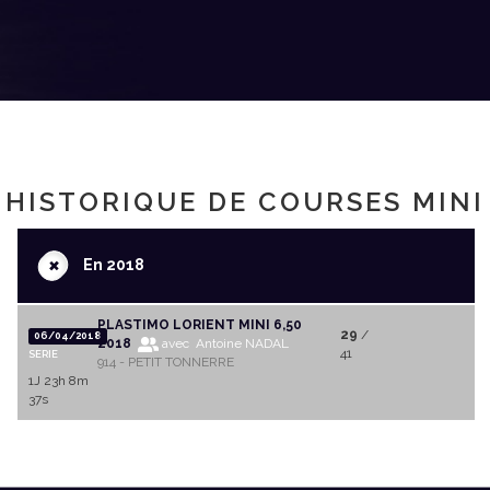
HISTORIQUE DE COURSES MINI
+
En 2018
PLASTIMO LORIENT MINI 6,50
29
/
06/04/2018
2018
avec Antoine NADAL
41
SERIE
914 - PETIT TONNERRE
1J 23h 8m
37s