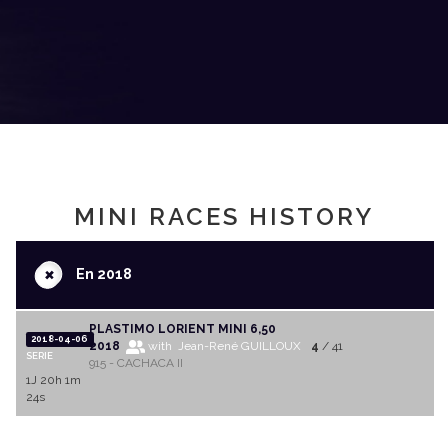
MINI RACES HISTORY
+
En 2018
PLASTIMO LORIENT MINI 6,50
2018-04-06
2018
with Jean-René GUILLOUX
4
/ 41
SERIE
915 - CACHACA II
1J 20h 1m
24s