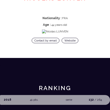
Nationality :
FRA
Age :
44 years old
Contact by email
Website
RANKING
2018
41 pts.
serie
132
/ 264