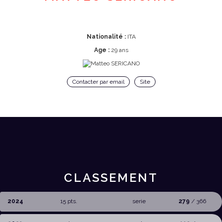
Nationalité :
ITA
Age :
29 ans
Contacter par email
Site
CLASSEMENT
2024
15 pts.
serie
279
/ 366