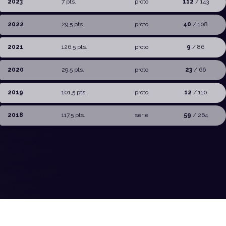
2023
7 pts.
proto
112
/ 143
2022
29,5 pts.
proto
40
/ 108
2021
126,5 pts.
proto
9
/ 86
2020
29,5 pts.
proto
23
/ 66
2019
101,5 pts.
proto
12
/ 110
2018
117,5 pts.
serie
59
/ 264