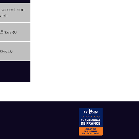
ssement non
abli
18h35'30
3:55:40