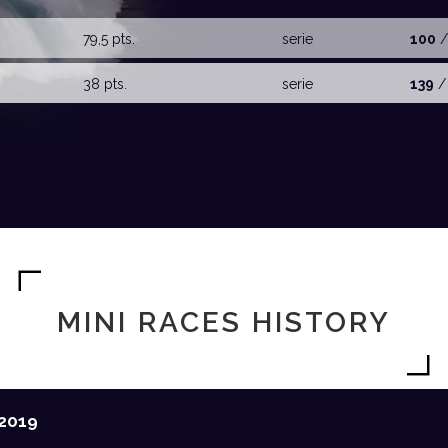
79,5 pts.
serie
100
/
38 pts.
serie
139
/
MINI RACES HISTORY
2019