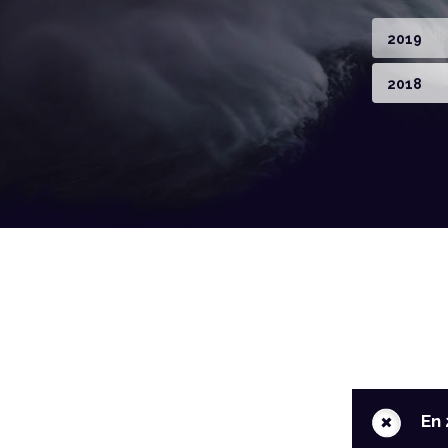
2019
2018
+
En 