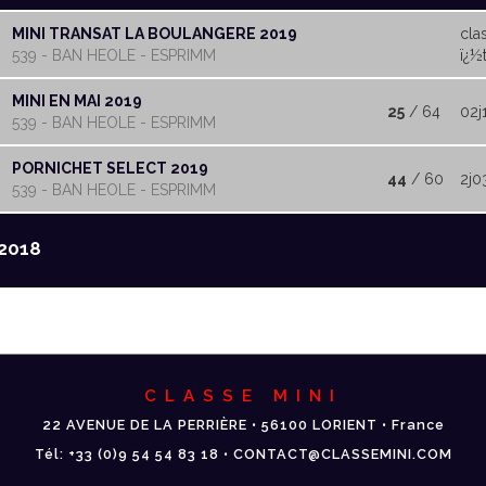
MINI TRANSAT LA BOULANGERE 2019
cla
539 - BAN HEOLE - ESPRIMM
ï¿½t
MINI EN MAI 2019
25
/ 64
02j
539 - BAN HEOLE - ESPRIMM
PORNICHET SELECT 2019
44
/ 60
2j0
539 - BAN HEOLE - ESPRIMM
2018
CLASSE MINI
22 AVENUE DE LA PERRIÈRE • 56100 LORIENT • France
Tél: +33 (0)9 54 54 83 18 • CONTACT@CLASSEMINI.COM