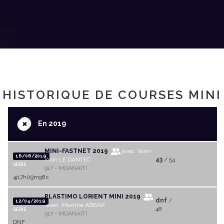
HISTORIQUE DE COURSES MINI
+
En 2019
MINI-FASTNET 2019
avec Yann-
16/06/2019
Yvon LE DANTEC
43
/ 54
SERIE
917 - MOANAITI
4j17h09m58s
PLASTIMO LORIENT MINI 2019
dnf
/
12/04/2019
avec Maxime ABBAR
48
SERIE
917 - MOANAITI
DNF