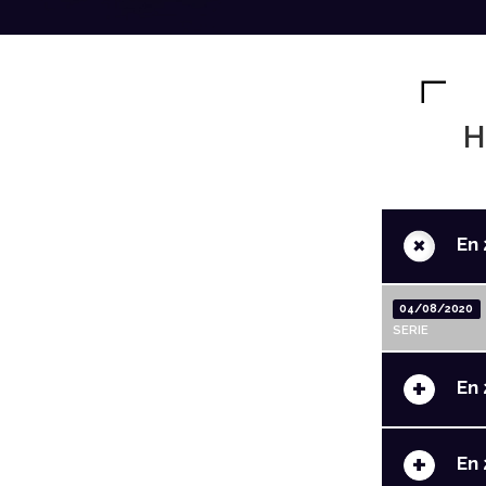
H
+
En 
04/08/2020
SERIE
+
En 
+
En 