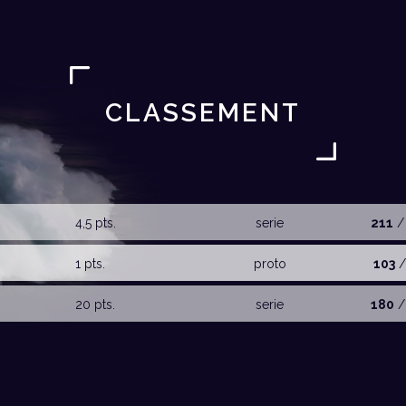
CLASSEMENT
4,5 pts.
serie
211
/
1 pts.
proto
103
/
20 pts.
serie
180
/