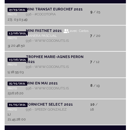
MINI TRANSAT EUROCHEF 2021
27/09/2021
9
/ 25
936 - #COCOTOPIA
PROTO
27j. 03:03:49
MINI FASTNET 2021
avec Carlos
13/06/2021
MANERA PASCUAL
7
/ 20
PROTO
936 - WWW.COCONUTS.IS
3j 20:48:50
TROPHEE MARIE-AGNES PERON
03/06/2021
2021
7
/ 12
PROTO
936 - WWW.COCONUTS.IS
1j 18:55:03
MINI EN MAI 2021
25/05/2021
8
/ 19
936 - WWW.COCONUTS.IS
PROTO
2j16:16:20
PORNICHET SELECT 2021
10
/
01/05/2021
936 - SPEEDY GONZALEZ
16
PROTO
1J
21:45:28:00