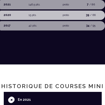
2021
146,5 pts.
proto
7
/ 86
2020
15 pts.
proto
39
/ 66
2017
42 pts.
proto
34
/ 95
HISTORIQUE DE COURSES MINI
+
En 2021