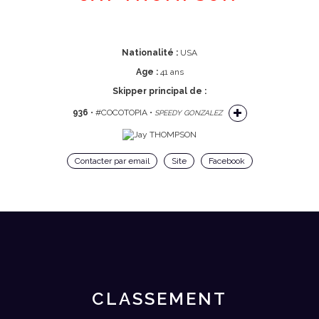
Nationalité :
USA
Age :
41 ans
Skipper principal de :
936
• #COCOTOPIA •
SPEEDY GONZALEZ
Contacter par email
Site
Facebook
CLASSEMENT