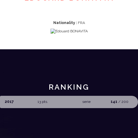
Nationality :
FRA
RANKING
2017
13 pts.
serie
141
/ 200