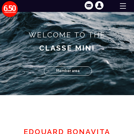
WELCOME TO THE
CLASSE MINI
Member area
EDOUARD BONAVITA