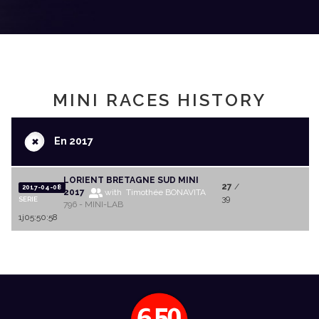
MINI RACES HISTORY
+
En 2017
LORIENT BRETAGNE SUD MINI
27
/
2017-04-08
2017
with Timothée BONAVITA
39
SERIE
796 - MINI-LAB
1j05:50:58