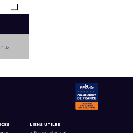
04:33
NCES
LIENS UTILES
onces
Espace adhérent