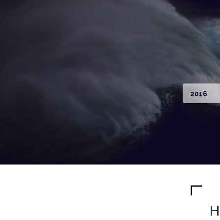
2016
H