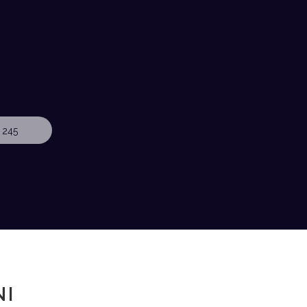
 245
NI