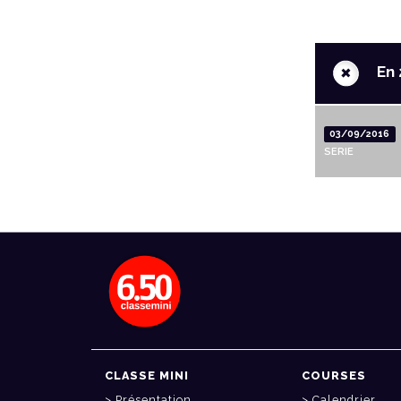
+
En 
03/09/2016
SERIE
CLASSE MINI
COURSES
Présentation
Calendrier