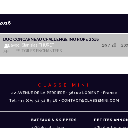
2016
DUO CONCARNEAU CHALLENGE INO ROPE 2016
avec Stanislas THURET
19
/ 28
20:
742 - LES TOILES ENCHANTEES
CLASSE MINI
22 AVENUE DE LA PERRIÈRE • 56100 LORIENT • France
Tél: +33 (0)9 54 54 83 18 • CONTACT@CLASSEMINI.COM
BATEAUX & SKIPPERS
PETITES ANNO
Géolocalisation
Toutes les ann