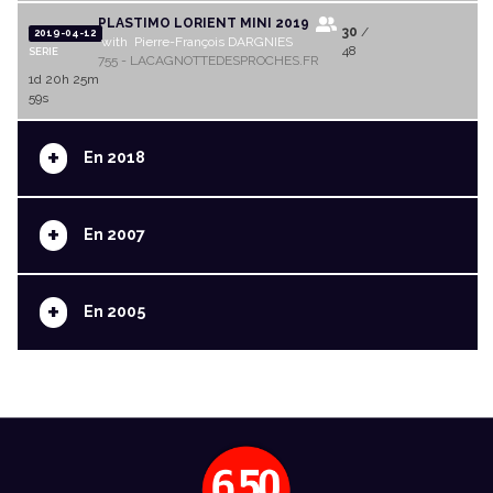
PLASTIMO LORIENT MINI 2019
30
/
2019-04-12
with Pierre-François DARGNIES
48
SERIE
755 - LACAGNOTTEDESPROCHES.FR
1d 20h 25m
59s
+
En 2018
+
En 2007
+
En 2005