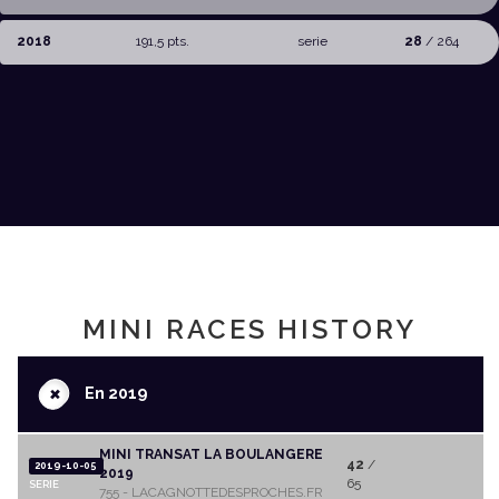
2018
191,5 pts.
serie
28
/ 264
MINI RACES HISTORY
+
En 2019
MINI TRANSAT LA BOULANGERE
42
/
2019-10-05
2019
65
SERIE
755 - LACAGNOTTEDESPROCHES.FR