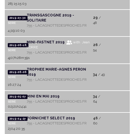
28j 15:15:03
TRANSGASCOGNE 2019 -
29
/
2019-07-30
SOLITAIRE
48
SERIE
755 - LACAGNOTTEDESPROCHES.FR
4 j19:10:03
MINI-FASTNET 2019
with Jean
26
/
2019-06-16
LORRE
54
SERIE
755 - LACAGNOTTEDESPROCHES.FR
4j07h28m39s
TROPHEE MARIE-AGNES PERON
2019-06-06
2019
34
/ 49
SERIE
755 - LACAGNOTTEDESPROCHES.FR
16:27:24
MINI EN MAI 2019
34
/
2019-05-07
755 - LACAGNOTTEDESPROCHES.FR
64
SERIE
02j21h24'41
PORNICHET SELECT 2019
46
/
2019-04-27
755 - LACAGNOTTEDESPROCHES.FR
60
SERIE
2j04:20:35