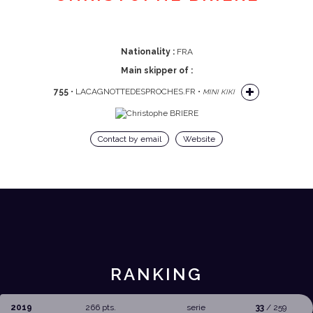
Nationality :
FRA
Main skipper of :
755
• LACAGNOTTEDESPROCHES.FR •
MINI KIKI
Contact by email
Website
RANKING
2019
266 pts.
serie
33
/ 259