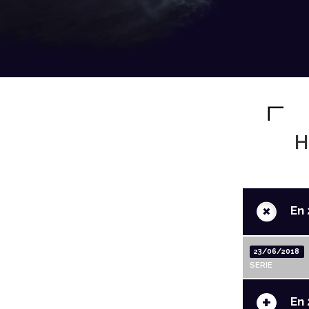
H
+
En 
23/06/2018
SERIE
+
En 