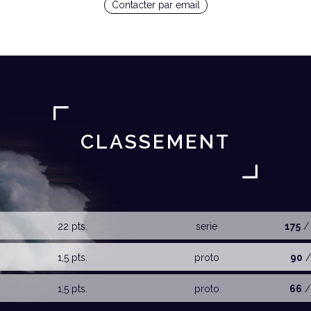
Contacter par email
CLASSEMENT
22 pts.
serie
175
/
1,5 pts.
proto
90
/
1,5 pts.
proto
66
/