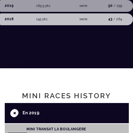
2019
165,5 pts.
serie
50
/ 259
2018
145 pts.
serie
43
/ 264
MINI RACES HISTORY
+
En 2019
MINI TRANSAT LA BOULANGERE