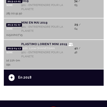
2019
34
/
2019-10-05
901 - ENTREPRENDRE POUR LA
65
SERIE
PLANETE
28j 00:51:50
MINI EN MAI 2019
29
/
2019-05-07
901 - ENTREPRENDRE POUR LA
64
SERIE
PLANETE
02j20h07'15
PLASTIMO LORIENT MINI 2019
with Loise OHANESSIAN
41
/
2019-04-12
901 - ENTREPRENDRE POUR LA
48
SERIE
PLANETE
1d 22h 0m
19s
+
En 2018