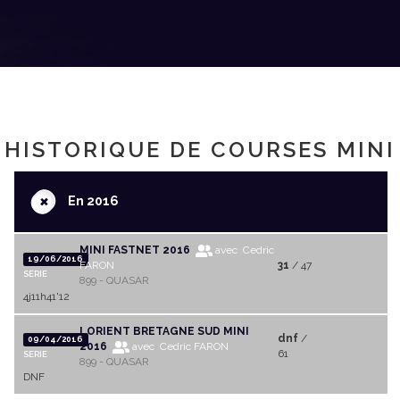
HISTORIQUE DE COURSES MINI
+
En 2016
MINI FASTNET 2016
avec Cedric
19/06/2016
FARON
31
/ 47
SERIE
899 - QUASAR
4j11h41'12
LORIENT BRETAGNE SUD MINI
dnf
/
09/04/2016
2016
avec Cedric FARON
61
SERIE
899 - QUASAR
DNF