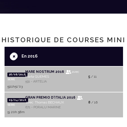
HISTORIQUE DE COURSES MINI
+
En 2016
MARE NOSTRUM 2016
avec
26/08/2016
Marta GUEMES
5
/ 11
SERIE
591 - ARTELIA
5j11h51'03
GRAN PREMIO D'ITALIA 2016
09/04/2016
avec Thomas BECHAUX
8
/ 16
SERIE
671 - PORALU MARINE
5j 20h 58m