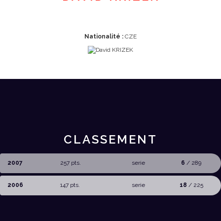
Nationalité :
CZE
CLASSEMENT
2007
257 pts.
serie
6
/ 289
2006
147 pts.
serie
18
/ 225