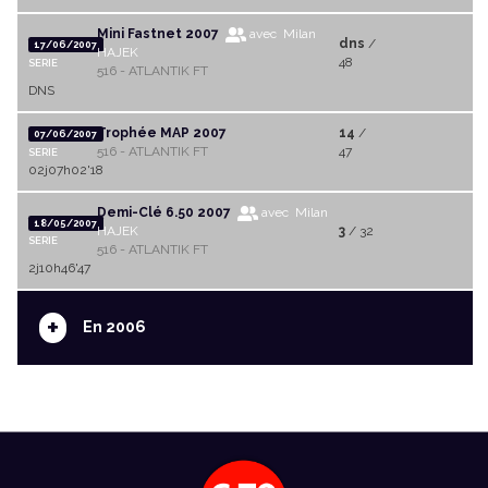
Mini Fastnet 2007
avec Milan
dns
/
17/06/2007
HAJEK
48
SERIE
516 - ATLANTIK FT
DNS
Trophée MAP 2007
14
/
07/06/2007
516 - ATLANTIK FT
47
SERIE
02j07h02'18
Demi-Clé 6.50 2007
avec Milan
18/05/2007
HAJEK
3
/ 32
SERIE
516 - ATLANTIK FT
2j10h46'47
+
En 2006