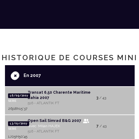
HISTORIQUE DE COURSES MINI
+
En 2007
Transat 6,50 Charente Maritime
16/09/2007
Bahia 2007
3
/ 43
SERIE
516 - ATLANTIK FT
26j18h15'37
Open Sail Simrad B&G 2007
13/07/2007
avec Milan HAJEK
7
/ 43
SERIE
516 - ATLANTIK FT
1J05H50'45