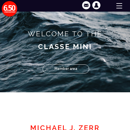
WELCOME TO THE
CLASSE MINI
Member area
MICHAEL J. ZERR