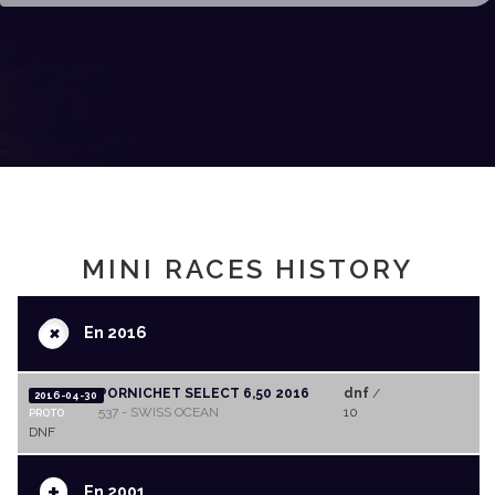
MINI RACES HISTORY
+
En 2016
PORNICHET SELECT 6,50 2016
dnf
/
2016-04-30
537 - SWISS OCEAN
10
PROTO
DNF
+
En 2001