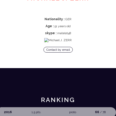
Nationality :
GER
Age :
51 years old
skype :
matelot48
Contact by email
RANKING
2016
1,5 pts.
proto
66
/ 78