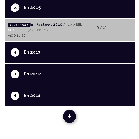
+
En 2015
Mini Fastnet 2015
Andy ABEL
14/06/2015
9
/ 19
587 - PEPEN
SERIE
5j00:16:27
+
En 2013
+
En 2012
+
En 2011
+