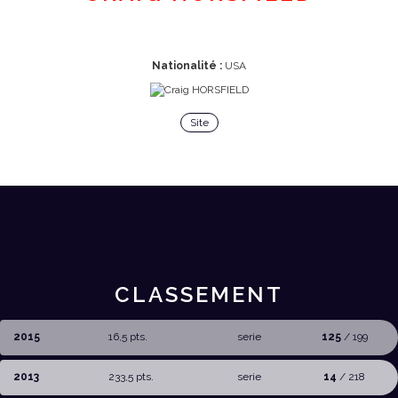
Nationalité :
USA
Site
CLASSEMENT
2015
16,5 pts.
serie
125
/ 199
2013
233,5 pts.
serie
14
/ 218