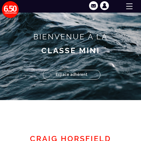
BIENVENUE À LA
CLASSE MINI
Espace adhérent
CRAIG HORSFIELD