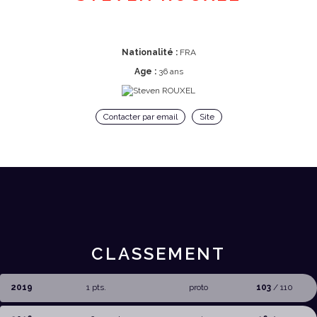
Nationalité :
FRA
Age :
36 ans
Contacter par email
Site
CLASSEMENT
2019
1 pts.
proto
103
/ 110