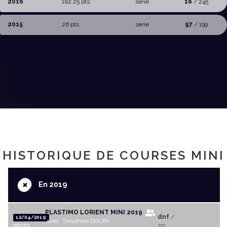
2016
162,25 pts.
serie
16
/ 245
2015
26 pts.
serie
97
/ 199
HISTORIQUE DE COURSES MINI
+
En 2019
PLASTIMO LORIENT MINI 2019
dnf
/
12/04/2019
avec Timothée DOUIN
20
PROTO