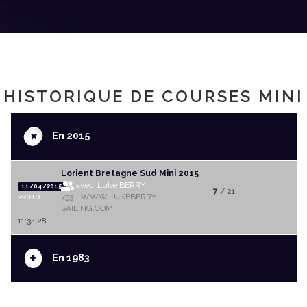
HISTORIQUE DE COURSES MINI
+
En 2015
Lorient Bretagne Sud Mini 2015
avec Luke BERRY
11/04/2015
7
/ 21
753 - WWW.LUKEBERRY-
PROTO
SAILING.COM
11:34:28
+
En 1983