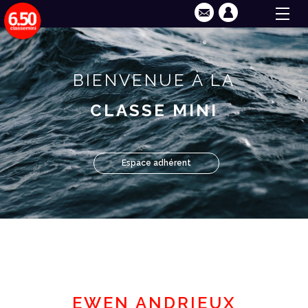
BIENVENUE À LA
CLASSE MINI
Espace adhérent
EWEN ANDRIEUX